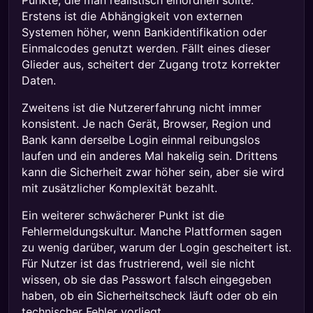
Punkte, die man realistisch einordnen sollte.
Erstens ist die Abhängigkeit von externen
Systemen höher, wenn Bankidentifikation oder
Einmalcodes genutzt werden. Fällt eines dieser
Glieder aus, scheitert der Zugang trotz korrekter
Daten.
Zweitens ist die Nutzererfahrung nicht immer
konsistent. Je nach Gerät, Browser, Region und
Bank kann derselbe Login einmal reibungslos
laufen und ein anderes Mal hakelig sein. Drittens
kann die Sicherheit zwar höher sein, aber sie wird
mit zusätzlicher Komplexität bezahlt.
Ein weiterer schwächerer Punkt ist die
Fehlermeldungskultur. Manche Plattformen sagen
zu wenig darüber, warum der Login gescheitert ist.
Für Nutzer ist das frustrierend, weil sie nicht
wissen, ob sie das Passwort falsch eingegeben
haben, ob ein Sicherheitscheck läuft oder ob ein
technischer Fehler vorliegt.