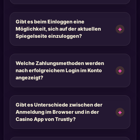
Gibt es beim Einloggen eine
Möglichkeit, sich auf der aktuellen
Spiegelseite einzuloggen?
Welche Zahlungsmethoden werden
nach erfolgreichem Login im Konto
angezeigt?
Gibt es Unterschiede zwischen der
Anmeldung im Browser und in der
Casino App von Trustly?