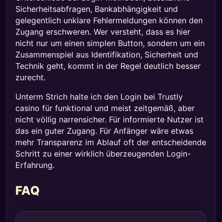
Sicherheitsabfragen, Bankabhängigkeit und
gelegentlich unklare Fehlermeldungen können den
Zugang erschweren. Wer versteht, dass es hier
nicht nur um einen simplen Button, sondern um ein
Zusammenspiel aus Identifikation, Sicherheit und
Technik geht, kommt in der Regel deutlich besser
zurecht.
Unterm Strich halte ich den Login bei Trustly
casino für funktional und meist zeitgemäß, aber
nicht völlig narrensicher. Für informierte Nutzer ist
das ein guter Zugang. Für Anfänger wäre etwas
mehr Transparenz im Ablauf oft der entscheidende
Schritt zu einer wirklich überzeugenden Login-
Erfahrung.
FAQ