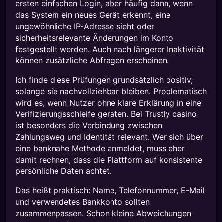
ersten einfachen Login, aber häufig dann, wenn
das System ein neues Gerät erkennt, eine
ungewöhnliche IP-Adresse sieht oder
sicherheitsrelevante Änderungen im Konto
festgestellt werden. Auch nach längerer Inaktivität
können zusätzliche Abfragen erscheinen.
Ich finde diese Prüfungen grundsätzlich positiv,
solange sie nachvollziehbar bleiben. Problematisch
wird es, wenn Nutzer ohne klare Erklärung in eine
Verifizierungsschleife geraten. Bei Trustly casino
ist besonders die Verbindung zwischen
Zahlungsweg und Identität relevant. Wer sich über
eine banknahe Methode anmeldet, muss eher
damit rechnen, dass die Plattform auf konsistente
persönliche Daten achtet.
Das heißt praktisch: Name, Telefonnummer, E-Mail
und verwendetes Bankkonto sollten
zusammenpassen. Schon kleine Abweichungen