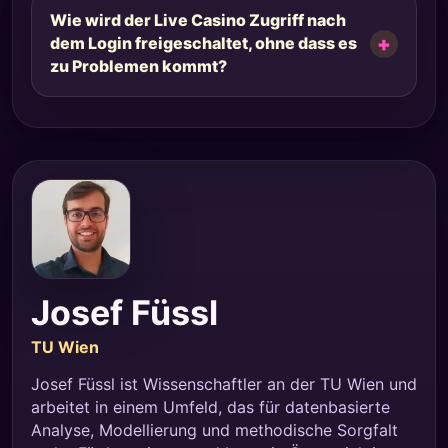
Wie wird der Live Casino Zugriff nach
dem Login freigeschaltet, ohne dass es
zu Problemen kommt?
Josef Füssl
TU Wien
Josef Füssl ist Wissenschaftler an der TU Wien und
arbeitet in einem Umfeld, das für datenbasierte
Analyse, Modellierung und methodische Sorgfalt