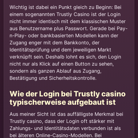
Wichtig ist dabei ein Punkt gleich zu Beginn: Bei
einem sogenannten Trustly Casino ist der Login
nicht immer identisch mit dem klassischen Muster
aus Benutzername plus Passwort. Gerade bei Pay-
n-Play- oder bankbasierten Modellen kann der
Zugang enger mit dem Bankkonto, der
Identitätsprüfung und dem jeweiligen Markt
verknüpft sein. Deshalb lohnt es sich, den Login
nicht nur als Klick auf einen Button zu sehen,
sondern als ganzen Ablauf aus Zugang,
Bestätigung und Sicherheitskontrolle.
Wie der Login bei Trustly casino
typischerweise aufgebaut ist
Aus meiner Sicht ist das auffälligste Merkmal bei
Trustly casino, dass der Login oft stärker mit
Zahlungs- und Identitätsdaten verbunden ist als
bei älteren Online-Casino-Modellen. Bei