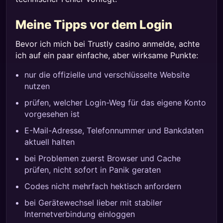
Meine Tipps vor dem Login
Bevor ich mich bei Trustly casino anmelde, achte
ich auf ein paar einfache, aber wirksame Punkte:
nur die offizielle und verschlüsselte Website
nutzen
prüfen, welcher Login-Weg für das eigene Konto
vorgesehen ist
E-Mail-Adresse, Telefonnummer und Bankdaten
aktuell halten
bei Problemen zuerst Browser und Cache
prüfen, nicht sofort in Panik geraten
Codes nicht mehrfach hektisch anfordern
bei Gerätewechsel lieber mit stabiler
Internetverbindung einloggen