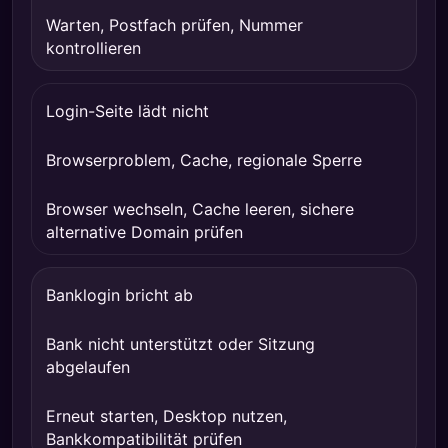
Warten, Postfach prüfen, Nummer
kontrollieren
Login-Seite lädt nicht
Browserproblem, Cache, regionale Sperre
Browser wechseln, Cache leeren, sichere
alternative Domain prüfen
Banklogin bricht ab
Bank nicht unterstützt oder Sitzung
abgelaufen
Erneut starten, Desktop nutzen,
Bankkompatibilität prüfen